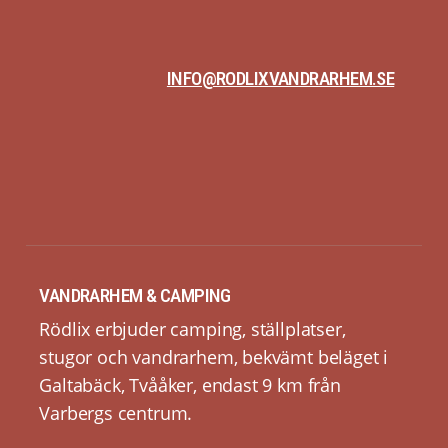
exkl tvättmedel
Bastu 2 personer
100 sek
INFO@RODLIXVANDRARHEM.SE
Laddning för elbil
5 sek/kWh
VANDRARHEM & CAMPING
Rödlix erbjuder camping, ställplatser,
stugor och vandrarhem, bekvämt beläget i
Galtabäck, Tvååker, endast 9 km från
Varbergs centrum.