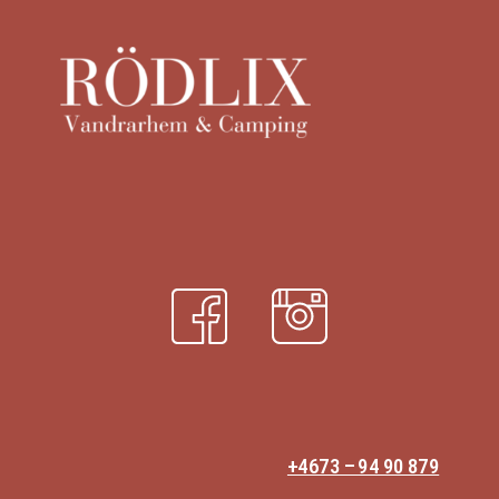
år ingen avgift
Slutstädning av Tiny House
300 sek
Hund/styck i
150 sek
150 sek
Frukost vuxen *ingen
stuga
frukost 1/9 – 31/3
Frukost barn 6 – 12år
*ingen frukost 1/9 – 31/3
Frukost barn 2 – 5år *ingen
frukost 1/9 – 31/3
Hyra sänglinne 3 delar
stugor 80sek
(lakan, påslakan, örngott)
Hyra badlakan & handduk
stugor 50 sek
+4673 – 94 90 879
Tvättstuga per tvättpass,
65 sek