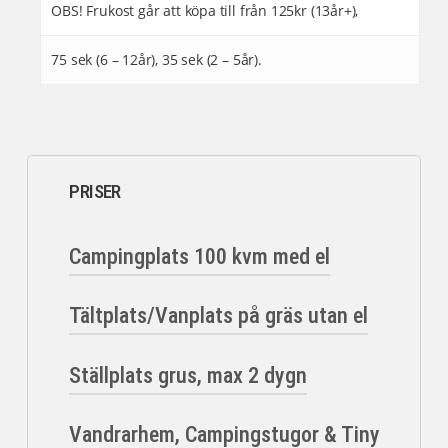
OBS! Frukost går att köpa till från 125kr (13år+),
75 sek (6 – 12år), 35 sek (2 – 5år).
PRISER
Campingplats 100 kvm med el
Tältplats/Vanplats på gräs utan el
Husvagn &
Lågsäsong
Högsäsong
Husbil
Ställplats grus, max 2 dygn
Tält & Van
Lågsäsong
Högsäsong
Datum
1/4-11/6 och
12/6 – 16/8
17/8 – 13/10
Vandrarhem, Campingstugor & Tiny
Datum
1/4 – 15/6
16/6 – 16/8
Ställplats
Lågsäsong
Högsäsong