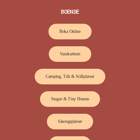
BOENDE
Boka Online
Vandrarhem
Camping, Tält & Ställplatser
Stugor & Tiny Houses
Säsongsplatser